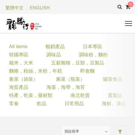
0
繁體中文
ENGLISH
All items
暢銷產品
日本專區
韓國專區
調味品
調味粉，麵粉
糯米，大米
五穀雜糧，豆類，豆製品
麵條，粉絲，米粉，年糕
即食麵
酱菜（袋裝）
酱菜（瓶装）
罐裝食品
海蜇產品
海藻，海帶，海苔
特產，乾菜，藥材類
南北乾貨
蛋製品
零食
飲品
日常用品
海鮮、凍品