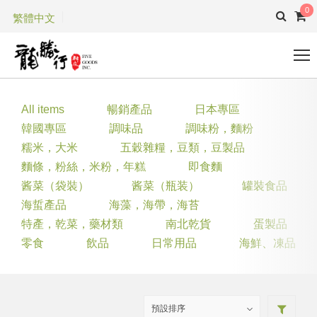
0
繁體中文
All items
暢銷產品
日本專區
韓國專區
調味品
調味粉，麵粉
糯米，大米
五穀雜糧，豆類，豆製品
麵條，粉絲，米粉，年糕
即食麵
酱菜（袋裝）
酱菜（瓶装）
罐裝食品
海蜇產品
海藻，海帶，海苔
特產，乾菜，藥材類
南北乾貨
蛋製品
零食
飲品
日常用品
海鮮、凍品