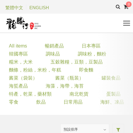
0
繁體中文
ENGLISH
All items
暢銷產品
日本專區
韓國專區
調味品
調味粉，麵粉
糯米，大米
五穀雜糧，豆類，豆製品
麵條，粉絲，米粉，年糕
即食麵
酱菜（袋裝）
酱菜（瓶装）
罐裝食品
海蜇產品
海藻，海帶，海苔
特產，乾菜，藥材類
南北乾貨
蛋製品
零食
飲品
日常用品
海鮮、凍品