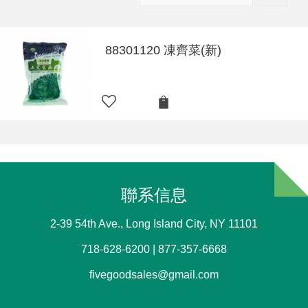
88301120 凍齊菜(新)
聯系信息
2-39 54th Ave., Long Island City, NY 11101
718-628-6200 | 877-357-6668
fivegoodsales@gmail.com