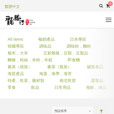
0
繁體中文
All items
暢銷產品
日本專區
韓國專區
調味品
調味粉，麵粉
糯米，大米
五穀雜糧，豆類，豆製品
麵條，粉絲，米粉，年糕
即食麵
酱菜（袋裝）
酱菜（瓶装）
罐裝食品
海蜇產品
海藻，海帶，海苔
特產，乾菜，藥材類
南北乾貨
蛋製品
零食
飲品
日常用品
海鮮、凍品