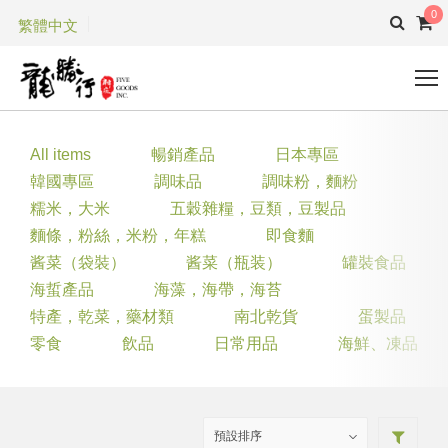
0
繁體中文
All items
暢銷產品
日本專區
韓國專區
調味品
調味粉，麵粉
糯米，大米
五穀雜糧，豆類，豆製品
麵條，粉絲，米粉，年糕
即食麵
酱菜（袋裝）
酱菜（瓶装）
罐裝食品
海蜇產品
海藻，海帶，海苔
特產，乾菜，藥材類
南北乾貨
蛋製品
零食
飲品
日常用品
海鮮、凍品