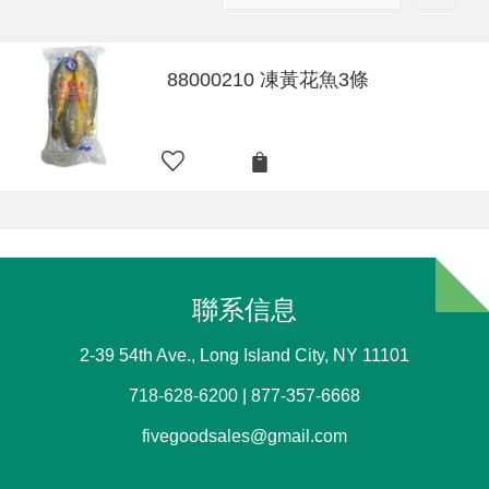
88000210 凍黃花魚3條
聯系信息
2-39 54th Ave., Long Island City, NY 11101
718-628-6200 | 877-357-6668
fivegoodsales@gmail.com