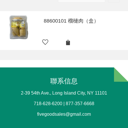
88600101 榴槤肉（盒）
聯系信息
2-39 54th Ave., Long Island City, NY 11101
718-628-6200 | 877-357-6668
fivegoodsales@gmail.com