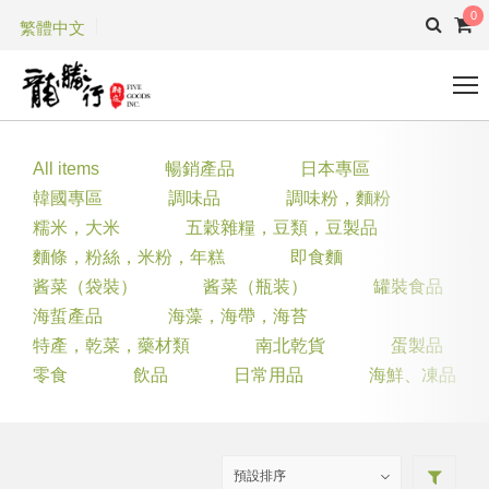
0
繁體中文
All items
暢銷產品
日本專區
韓國專區
調味品
調味粉，麵粉
糯米，大米
五穀雜糧，豆類，豆製品
麵條，粉絲，米粉，年糕
即食麵
酱菜（袋裝）
酱菜（瓶装）
罐裝食品
海蜇產品
海藻，海帶，海苔
特產，乾菜，藥材類
南北乾貨
蛋製品
零食
飲品
日常用品
海鮮、凍品