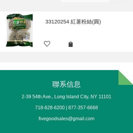
33120254 紅薯粉絲(圓)
聯系信息
2-39 54th Ave., Long Island City, NY 11101
718-628-6200 | 877-357-6668
fivegoodsales@gmail.com