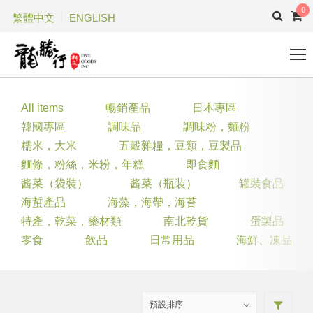
0
繁體中文
ENGLISH
All items
暢銷產品
日本專區
韓國專區
調味品
調味粉，麵粉
糯米，大米
五穀雜糧，豆類，豆製品
麵條，粉絲，米粉，年糕
即食麵
酱菜（袋裝）
酱菜（瓶装）
罐裝食品
海蜇產品
海藻，海帶，海苔
特產，乾菜，藥材類
南北乾貨
蛋製品
零食
飲品
日常用品
海鮮、凍品