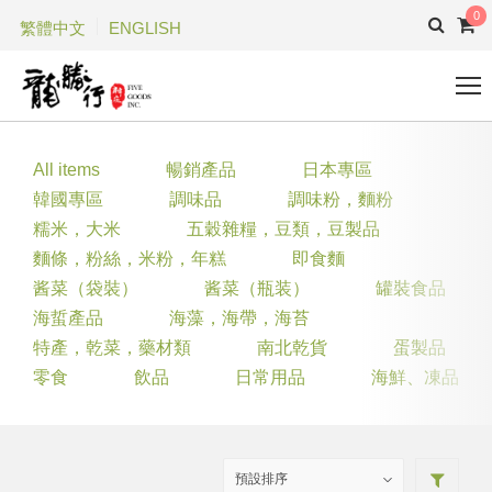
0
繁體中文
ENGLISH
All items
暢銷產品
日本專區
韓國專區
調味品
調味粉，麵粉
糯米，大米
五穀雜糧，豆類，豆製品
麵條，粉絲，米粉，年糕
即食麵
酱菜（袋裝）
酱菜（瓶装）
罐裝食品
海蜇產品
海藻，海帶，海苔
特產，乾菜，藥材類
南北乾貨
蛋製品
零食
飲品
日常用品
海鮮、凍品