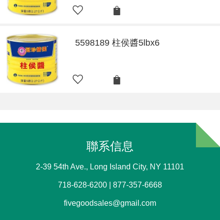
5598189 柱侯醬5lbx6
聯系信息
2-39 54th Ave., Long Island City, NY 11101
718-628-6200 | 877-357-6668
fivegoodsales@gmail.com