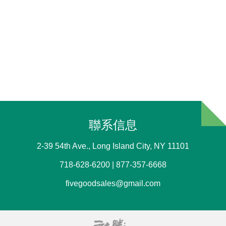
聯系信息
2-39 54th Ave., Long Island City, NY 11101
718-628-6200 | 877-357-6668
fivegoodsales@gmail.com