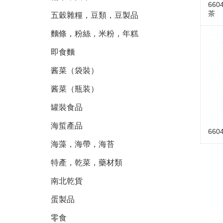
660
茶
五穀雜糧，豆類，豆製品
麵條，粉絲，米粉，年糕
即食麵
酱菜（袋裝）
酱菜（瓶装）
罐裝食品
海蜇產品
66
海藻，海帶，海苔
特產，乾菜，藥材類
南北乾貨
蛋製品
零食