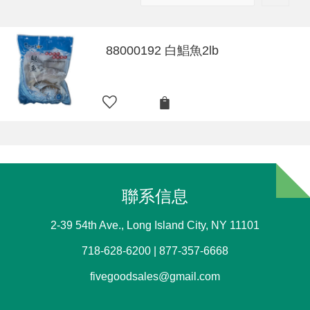
88000192 白鯧魚2lb
聯系信息
2-39 54th Ave., Long Island City, NY 11101
718-628-6200 | 877-357-6668
fivegoodsales@gmail.com