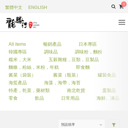
0
繁體中文
ENGLISH
All items
暢銷產品
日本專區
韓國專區
調味品
調味粉，麵粉
糯米，大米
五穀雜糧，豆類，豆製品
麵條，粉絲，米粉，年糕
即食麵
酱菜（袋裝）
酱菜（瓶装）
罐裝食品
海蜇產品
海藻，海帶，海苔
特產，乾菜，藥材類
南北乾貨
蛋製品
零食
飲品
日常用品
海鮮、凍品