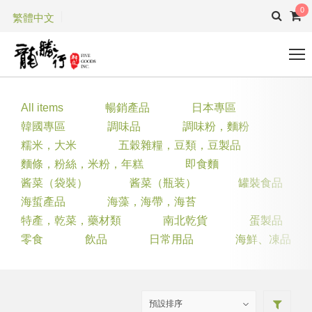
0
繁體中文
All items
暢銷產品
日本專區
韓國專區
調味品
調味粉，麵粉
糯米，大米
五穀雜糧，豆類，豆製品
麵條，粉絲，米粉，年糕
即食麵
酱菜（袋裝）
酱菜（瓶装）
罐裝食品
海蜇產品
海藻，海帶，海苔
特產，乾菜，藥材類
南北乾貨
蛋製品
零食
飲品
日常用品
海鮮、凍品