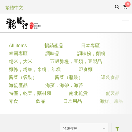
0
繁體中文
All items
暢銷產品
日本專區
韓國專區
調味品
調味粉，麵粉
糯米，大米
五穀雜糧，豆類，豆製品
麵條，粉絲，米粉，年糕
即食麵
酱菜（袋裝）
酱菜（瓶装）
罐裝食品
海蜇產品
海藻，海帶，海苔
特產，乾菜，藥材類
南北乾貨
蛋製品
零食
飲品
日常用品
海鮮、凍品