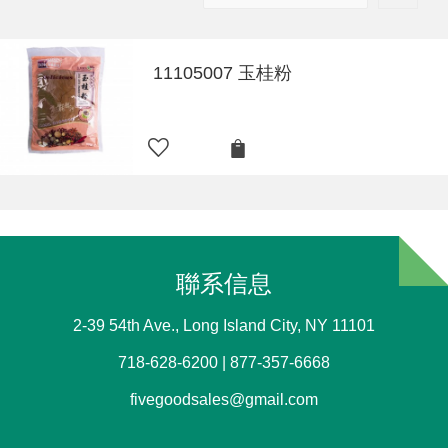
11105007 玉桂粉
聯系信息
2-39 54th Ave., Long Island City, NY 11101
718-628-6200 | 877-357-6668
fivegoodsales@gmail.com