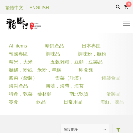
0
繁體中文
ENGLISH
All items
暢銷產品
日本專區
韓國專區
調味品
調味粉，麵粉
糯米，大米
五穀雜糧，豆類，豆製品
麵條，粉絲，米粉，年糕
即食麵
酱菜（袋裝）
酱菜（瓶装）
罐裝食品
海蜇產品
海藻，海帶，海苔
特產，乾菜，藥材類
南北乾貨
蛋製品
零食
飲品
日常用品
海鮮、凍品