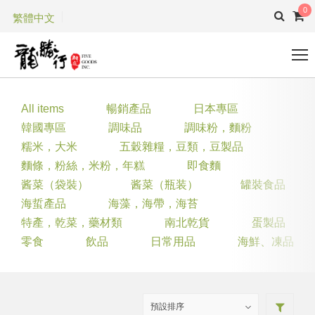
0
繁體中文
All items
暢銷產品
日本專區
韓國專區
調味品
調味粉，麵粉
糯米，大米
五穀雜糧，豆類，豆製品
麵條，粉絲，米粉，年糕
即食麵
酱菜（袋裝）
酱菜（瓶装）
罐裝食品
海蜇產品
海藻，海帶，海苔
特產，乾菜，藥材類
南北乾貨
蛋製品
零食
飲品
日常用品
海鮮、凍品