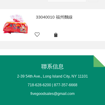
33040010 福州麵線
聯系信息
2-39 54th Ave., Long Island City, NY 11101
718-628-6200 | 877-357-6668
fivegoodsales@gmail.com