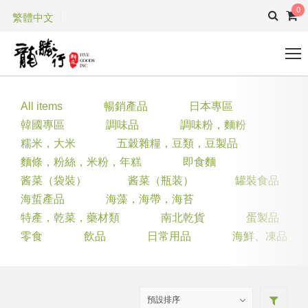
0
繁體中文
All items
暢銷產品
日本專區
韓國專區
調味品
調味粉，麵粉
糯米，大米
五穀雜糧，豆類，豆製品
麵條，粉絲，米粉，年糕
即食麵
酱菜（袋裝）
酱菜（瓶装）
罐裝食品
海蜇產品
海藻，海帶，海苔
特產，乾菜，藥材類
南北乾貨
蛋製品
零食
飲品
日常用品
海鮮、凍品