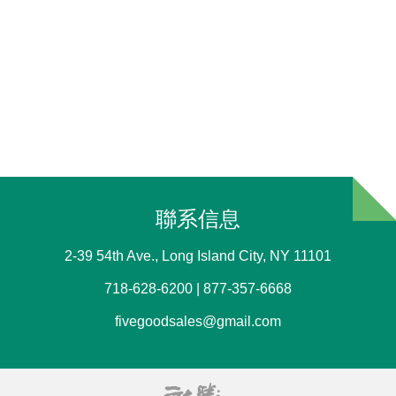
聯系信息
2-39 54th Ave., Long Island City, NY 11101
718-628-6200 | 877-357-6668
fivegoodsales@gmail.com