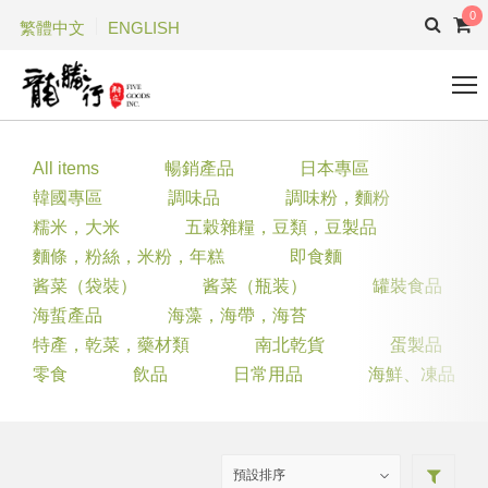
0
繁體中文
ENGLISH
All items
暢銷產品
日本專區
韓國專區
調味品
調味粉，麵粉
糯米，大米
五穀雜糧，豆類，豆製品
麵條，粉絲，米粉，年糕
即食麵
酱菜（袋裝）
酱菜（瓶装）
罐裝食品
海蜇產品
海藻，海帶，海苔
特產，乾菜，藥材類
南北乾貨
蛋製品
零食
飲品
日常用品
海鮮、凍品