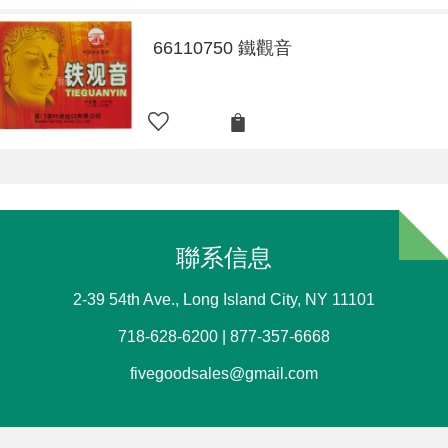
66110750 鐵觀音
聯系信息
2-39 54th Ave., Long Island City, NY 11101
718-628-6200 | 877-357-6668
fivegoodsales@gmail.com