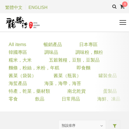
0
繁體中文
ENGLISH
All items
暢銷產品
日本專區
韓國專區
調味品
調味粉，麵粉
糯米，大米
五穀雜糧，豆類，豆製品
麵條，粉絲，米粉，年糕
即食麵
酱菜（袋裝）
酱菜（瓶装）
罐裝食品
海蜇產品
海藻，海帶，海苔
特產，乾菜，藥材類
南北乾貨
蛋製品
零食
飲品
日常用品
海鮮、凍品