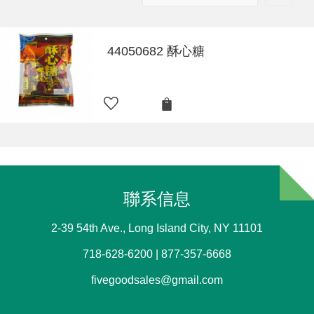
44050682 酥心糖
聯系信息
2-39 54th Ave., Long Island City, NY 11101
718-628-6200 | 877-357-6668
fivegoodsales@gmail.com