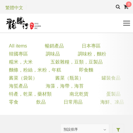
0
繁體中文
All items
暢銷產品
日本專區
韓國專區
調味品
調味粉，麵粉
糯米，大米
五穀雜糧，豆類，豆製品
麵條，粉絲，米粉，年糕
即食麵
酱菜（袋裝）
酱菜（瓶装）
罐裝食品
海蜇產品
海藻，海帶，海苔
特產，乾菜，藥材類
南北乾貨
蛋製品
零食
飲品
日常用品
海鮮、凍品