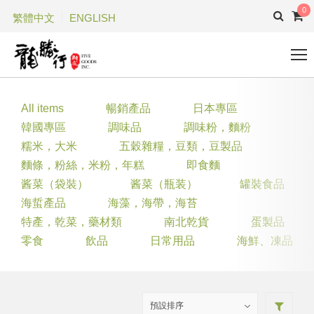
0
繁體中文
ENGLISH
All items
暢銷產品
日本專區
韓國專區
調味品
調味粉，麵粉
糯米，大米
五穀雜糧，豆類，豆製品
麵條，粉絲，米粉，年糕
即食麵
酱菜（袋裝）
酱菜（瓶装）
罐裝食品
海蜇產品
海藻，海帶，海苔
特產，乾菜，藥材類
南北乾貨
蛋製品
零食
飲品
日常用品
海鮮、凍品