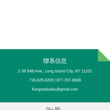
聯系信息
2-39 54th Ave., Long Island City, NY 11101
718-628-6200 | 877-357-6668
fivegoodsales@gmail.com