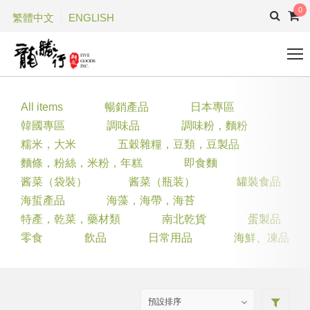
0
繁體中文
ENGLISH
All items
暢銷產品
日本專區
韓國專區
調味品
調味粉，麵粉
糯米，大米
五穀雜糧，豆類，豆製品
麵條，粉絲，米粉，年糕
即食麵
酱菜（袋裝）
酱菜（瓶装）
罐裝食品
海蜇產品
海藻，海帶，海苔
特產，乾菜，藥材類
南北乾貨
蛋製品
零食
飲品
日常用品
海鮮、凍品