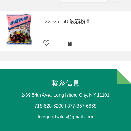
33025150 波霸粉圓
聯系信息
2-39 54th Ave., Long Island City, NY 11101
718-628-6200 | 877-357-6668
fivegoodsales@gmail.com