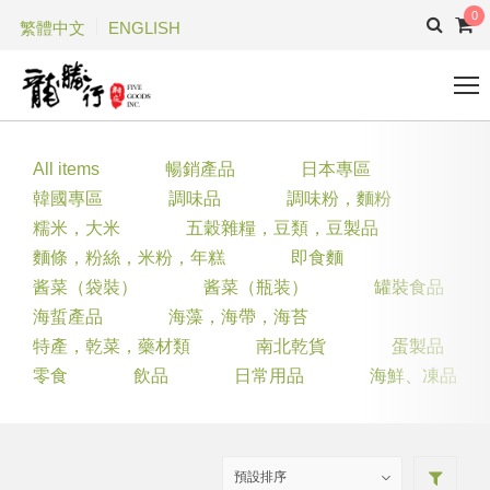
0
繁體中文
ENGLISH
All items
暢銷產品
日本專區
韓國專區
調味品
調味粉，麵粉
糯米，大米
五穀雜糧，豆類，豆製品
麵條，粉絲，米粉，年糕
即食麵
酱菜（袋裝）
酱菜（瓶装）
罐裝食品
海蜇產品
海藻，海帶，海苔
特產，乾菜，藥材類
南北乾貨
蛋製品
零食
飲品
日常用品
海鮮、凍品