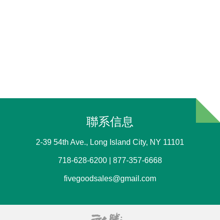
聯系信息
2-39 54th Ave., Long Island City, NY 11101
718-628-6200 | 877-357-6668
fivegoodsales@gmail.com