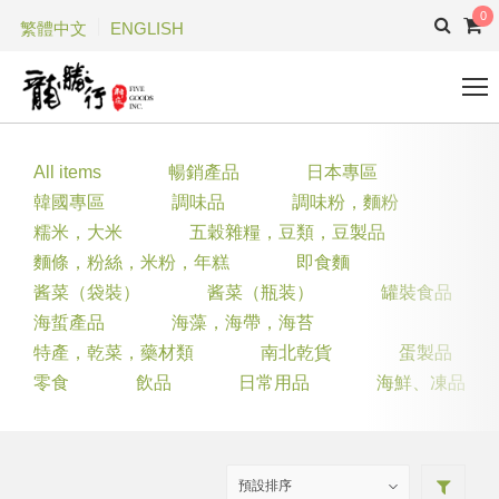
0
繁體中文
ENGLISH
All items
暢銷產品
日本專區
韓國專區
調味品
調味粉，麵粉
糯米，大米
五穀雜糧，豆類，豆製品
麵條，粉絲，米粉，年糕
即食麵
酱菜（袋裝）
酱菜（瓶装）
罐裝食品
海蜇產品
海藻，海帶，海苔
特產，乾菜，藥材類
南北乾貨
蛋製品
零食
飲品
日常用品
海鮮、凍品