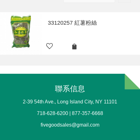
33120257 紅薯粉絲
聯系信息
2-39 54th Ave., Long Island City, NY 11101
718-628-6200 | 877-357-6668
fivegoodsales@gmail.com