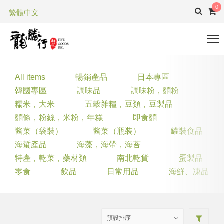
0
繁體中文
All items
暢銷產品
日本專區
韓國專區
調味品
調味粉，麵粉
糯米，大米
五穀雜糧，豆類，豆製品
麵條，粉絲，米粉，年糕
即食麵
酱菜（袋裝）
酱菜（瓶装）
罐裝食品
海蜇產品
海藻，海帶，海苔
特產，乾菜，藥材類
南北乾貨
蛋製品
零食
飲品
日常用品
海鮮、凍品