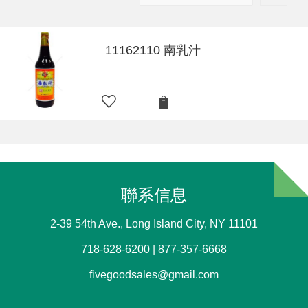
11162110 南乳汁
聯系信息
2-39 54th Ave., Long Island City, NY 11101
718-628-6200 | 877-357-6668
fivegoodsales@gmail.com