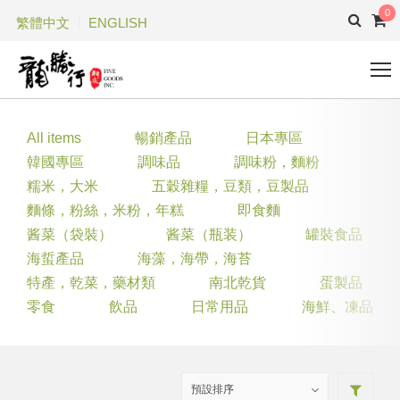
0
繁體中文
ENGLISH
All items
暢銷產品
日本專區
韓國專區
調味品
調味粉，麵粉
糯米，大米
五穀雜糧，豆類，豆製品
麵條，粉絲，米粉，年糕
即食麵
酱菜（袋裝）
酱菜（瓶装）
罐裝食品
海蜇產品
海藻，海帶，海苔
特產，乾菜，藥材類
南北乾貨
蛋製品
零食
飲品
日常用品
海鮮、凍品