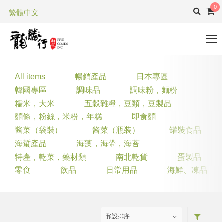
0
繁體中文
All items
暢銷產品
日本專區
韓國專區
調味品
調味粉，麵粉
糯米，大米
五穀雜糧，豆類，豆製品
麵條，粉絲，米粉，年糕
即食麵
酱菜（袋裝）
酱菜（瓶装）
罐裝食品
海蜇產品
海藻，海帶，海苔
特產，乾菜，藥材類
南北乾貨
蛋製品
零食
飲品
日常用品
海鮮、凍品