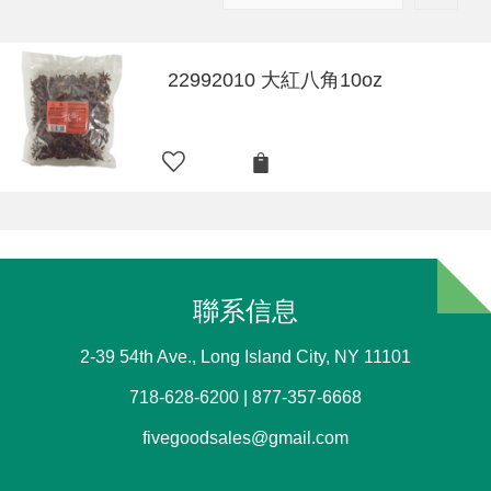
22992010 大紅八角10oz
聯系信息
2-39 54th Ave., Long Island City, NY 11101
718-628-6200 | 877-357-6668
fivegoodsales@gmail.com