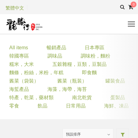
0
繁體中文
All items
暢銷產品
日本專區
韓國專區
調味品
調味粉，麵粉
糯米，大米
五穀雜糧，豆類，豆製品
麵條，粉絲，米粉，年糕
即食麵
酱菜（袋裝）
酱菜（瓶装）
罐裝食品
海蜇產品
海藻，海帶，海苔
特產，乾菜，藥材類
南北乾貨
蛋製品
零食
飲品
日常用品
海鮮、凍品