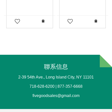
聯系信息
2-39 54th Ave., Long Island City, NY 11101
718-628-6200 | 877-357-6668
fivegoodsales@gmail.com