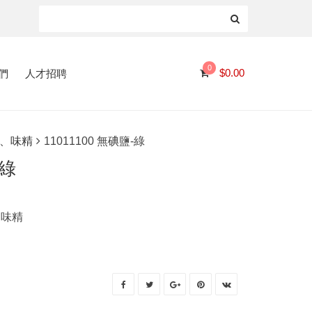
0
們
人才招聘
$
0.00
、味精
11011100 無碘鹽-綠
-綠
、味精