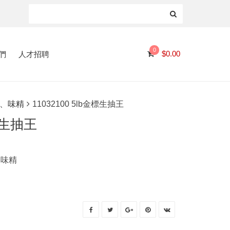
0
們
人才招聘
$
0.00
、味精
11032100 5lb金標生抽王
金標生抽王
、味精