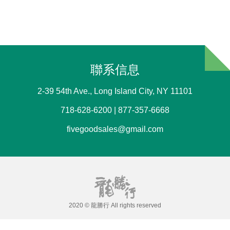
聯系信息
2-39 54th Ave., Long Island City, NY 11101
718-628-6200 | 877-357-6668
fivegoodsales@gmail.com
2020 © 龍勝行 All rights reserved