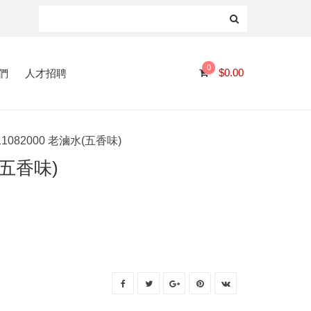
0
們
人才招聘
$
0.00
11082000 老滷水(五香味)
(五香味)