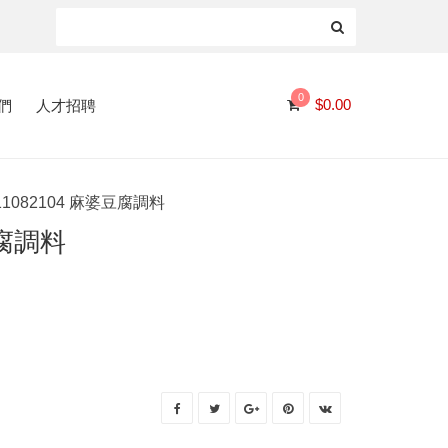
0
們
人才招聘
$
0.00
11082104 麻婆豆腐調料
豆腐調料