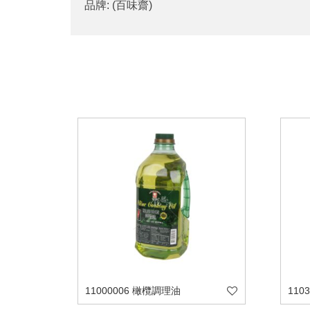
品牌: (百味齋)
11000006 橄欖調理油
110