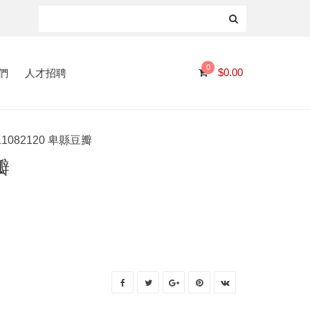
0
們
人才招聘
$
0.00
11082120 卑縣豆瓣
瓣