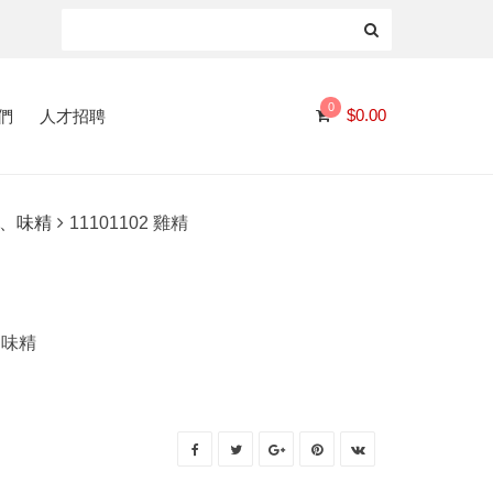
0
們
人才招聘
$
0.00
、味精
11101102 雞精
、味精