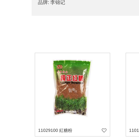
品牌: 李锦记
11029100 紅糖粉
110