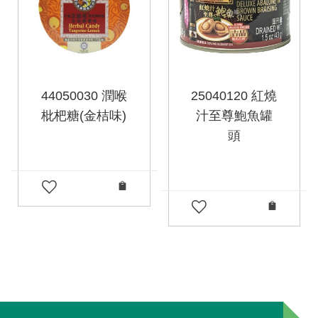
44050030 潤喉
25040120 紅燒
枇杷糖(金桔味)
汁至尊鮑魚罐
頭