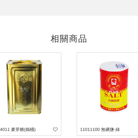
相關商品
24011 麥芽糖(鐵桶)
11011100 無碘鹽-綠