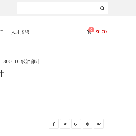
0
們
人才招聘
$
0.00
11800116 豉油雞汁
汁