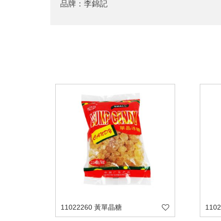
品牌：李錦記
11022260 黃單晶糖
110