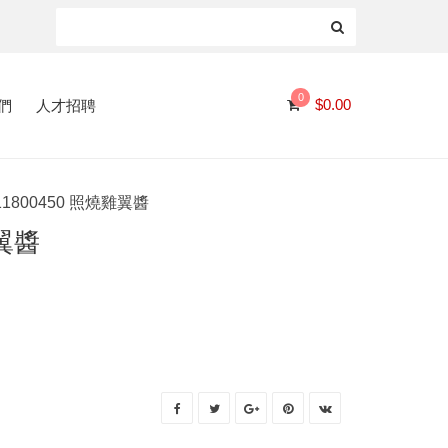
0
們
人才招聘
$
0.00
11800450 照燒雞翼醬
雞翼醬