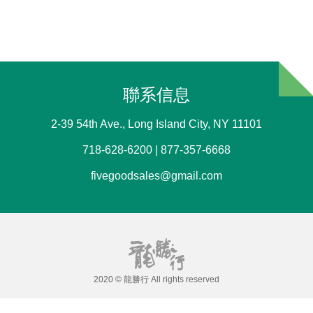
聯系信息
2-39 54th Ave., Long Island City, NY 11101
718-628-6200 | 877-357-6668
fivegoodsales@gmail.com
2020 © 龍勝行 All rights reserved