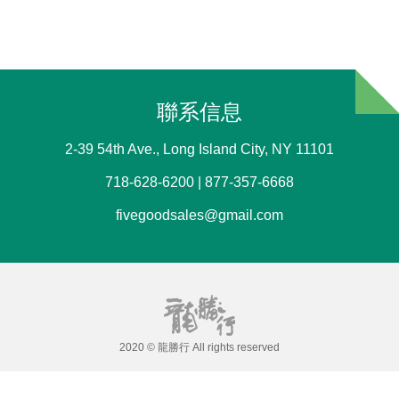
聯系信息
2-39 54th Ave., Long Island City, NY 11101
718-628-6200 | 877-357-6668
fivegoodsales@gmail.com
2020 © 龍勝行 All rights reserved