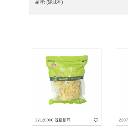
品牌: (滿城香)
22120000 既糯銀耳
220