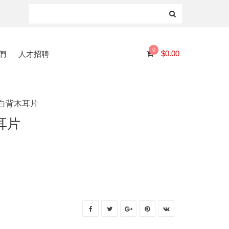
0
們
人才招聘
$
0.00
0 白背木耳片
木耳片