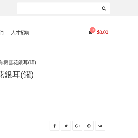
0
們
人才招聘
$
0.00
0 有機雪花銀耳(罐)
雪花銀耳(罐)