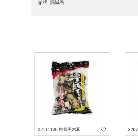
品牌: 滿城香
22111100 白背黑木耳
220