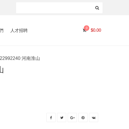
0
們
人才招聘
$
0.00
22992240 河南淮山
山