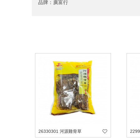
品牌：廣富行
26330301 河源雞骨草
229