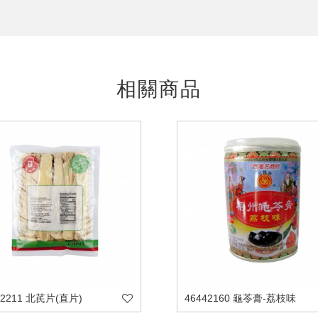
相關商品
92211 北芪片(直片)
46442160 龜苓膏-荔枝味