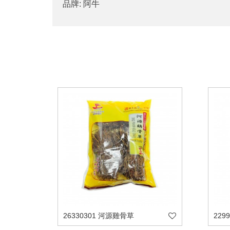
品牌: 阿牛
26330301 河源雞骨草
229