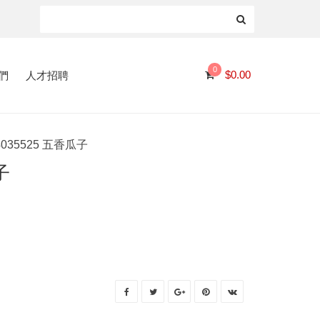
0
們
人才招聘
$
0.00
4035525 五香瓜子
子