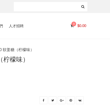
0
們
人才招聘
$
0.00
310 软姜糖（柠檬味）
姜糖（柠檬味）